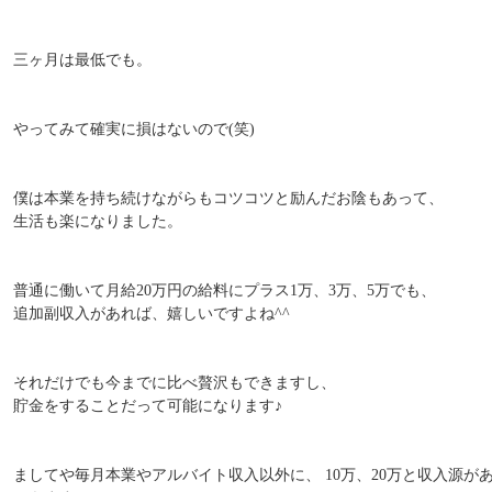
三ヶ月は最低でも。
やってみて確実に損はないので(笑)
僕は本業を持ち続けながらもコツコツと励んだお陰もあって、
生活も楽になりました。
普通に働いて月給20万円の給料にプラス1万、3万、5万でも、
追加副収入があれば、嬉しいですよね^^
それだけでも今までに比べ贅沢もできますし、
貯金をすることだって可能になります♪
ましてや毎月本業やアルバイト収入以外に、 10万、20万と収入源